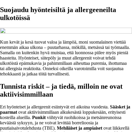
Suojaudu hyönteisiltä ja allergeeneilta
ulkotöissä
Kun kevät ja kesä tuovat valoa ja lämpöä, moni suomalainen viettää
enemmän aikaa ulkona – puutarhassa, mökillä, metsässä tai työmaalla.
Samalla on kuitenkin hyvä muistaa, että luonnossa piilee myös pieniä
haasteita. Hyönteiset, siitepöly ja muut allergeenit voivat tehdä
ulkotöistä epämukavia ja pahimmillaan aiheuttaa puremia, ihottumaa
tai allergisia reaktioita. Onneksi oikeilla varotoimilla voit suojautua
tehokkaasti ja jatkaa töitä turvallisesti.
Tunnista riskit – ja tiedä, milloin ne ovat
aktiivisimmillaan
Eri hyönteiset ja allergeenit esiintyvät eri aikoina vuodesta.
Sääsket ja
paarmat
ovat aktiivisimmillaan alkukesästä loppukesään, erityisesti
kosteilla alueilla.
Punkit
viihtyvät ruohikoissa ja metsänreunoissa
keväästä syksyyn, ja ne voivat levittää borrelioosia ja
puutiaisaivotulehdusta (TBE).
Mehiläiset ja ampiaiset
ovat liikkeellä