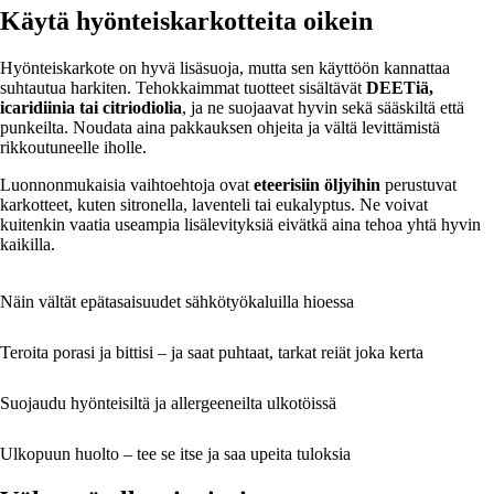
Käytä hyönteiskarkotteita oikein
Hyönteiskarkote on hyvä lisäsuoja, mutta sen käyttöön kannattaa
suhtautua harkiten. Tehokkaimmat tuotteet sisältävät
DEETiä,
icaridiinia tai citriodiolia
, ja ne suojaavat hyvin sekä sääskiltä että
punkeilta. Noudata aina pakkauksen ohjeita ja vältä levittämistä
rikkoutuneelle iholle.
Luonnonmukaisia vaihtoehtoja ovat
eteerisiin öljyihin
perustuvat
karkotteet, kuten sitronella, laventeli tai eukalyptus. Ne voivat
kuitenkin vaatia useampia lisälevityksiä eivätkä aina tehoa yhtä hyvin
kaikilla.
Näin vältät epätasaisuudet sähkötyökaluilla hioessa
Teroita porasi ja bittisi – ja saat puhtaat, tarkat reiät joka kerta
Suojaudu hyönteisiltä ja allergeeneilta ulkotöissä
Ulkopuun huolto – tee se itse ja saa upeita tuloksia