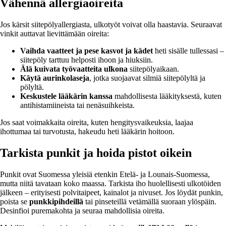
Vähennä allergiaoireita
Jos kärsit siitepölyallergiasta, ulkotyöt voivat olla haastavia. Seuraavat
vinkit auttavat lievittämään oireita:
Vaihda vaatteet ja pese kasvot ja kädet
heti sisälle tullessasi –
siitepöly tarttuu helposti ihoon ja hiuksiin.
Älä kuivata työvaatteita ulkona
siitepölyaikaan.
Käytä aurinkolaseja
, jotka suojaavat silmiä siitepölyltä ja
pölyltä.
Keskustele lääkärin kanssa
mahdollisesta lääkityksestä, kuten
antihistamiineista tai nenäsuihkeista.
Jos saat voimakkaita oireita, kuten hengitysvaikeuksia, laajaa
ihottumaa tai turvotusta, hakeudu heti lääkärin hoitoon.
Tarkista punkit ja hoida pistot oikein
Punkit ovat Suomessa yleisiä etenkin Etelä- ja Lounais-Suomessa,
mutta niitä tavataan koko maassa. Tarkista iho huolellisesti ulkotöiden
jälkeen – erityisesti polvitaipeet, kainalot ja nivuset. Jos löydät punkin,
poista se
punkkipihdeillä
tai pinseteillä vetämällä suoraan ylöspäin.
Desinfioi puremakohta ja seuraa mahdollisia oireita.