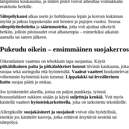
lämpiminä kuukausina, ja niiden pistot voivat aiheuttaa voimakkaita
reaktioita herkille.
Siitepölykausi
alkaa usein jo huhtikuussa lepän ja koivun kukinnan
myötä ja jatkuu loppukesään asti heinien ja pujojen vuoksi. Seuraa
siitepölytiedotteita
ja
sääennusteita
, jotta voit ajoittaa ulkotyöt
hetkiin, jolloin pitoisuudet ovat alhaisempia – esimerkiksi aikaisin
aamulla tai sateen jälkeen.
Pukeudu oikein – ensimmäinen suojakerros
Oikeanlainen vaatetus on tehokkain tapa suojautua. Käytä
pitkähihainen paita ja pitkälahkeiset housut
tiiviistä kankaasta, joka
suojaa sekä auringolta että hyönteisiltä.
Vaaleat vaatteet
houkuttelevat
vähemmän hyönteisiä kuin tummat.
Lippalakki tai leveälierinen
hattu
suojaa päätä ja niskaa.
Jos työskentelet alueilla, joissa on paljon punkkeja, työnnä
housunlahkeet sukkien sisään ja käytä
suljettuja kenkiä
. Voit myös
käsitellä vaatteet
hyönteiskarkotteella
, joka on tarkoitettu tekstiileille.
Allergikoille
suojakäsineet ja suojalasit
voivat olla hyödyllisiä,
etenkin jos käsittelet kasveja, jotka erittävät ärsyttäviä nesteitä tai
siitepölyä.