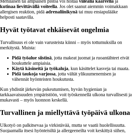
Mehiläisen tai ampiaisen pistoa voi hoitaa
viileällä kääreellä
ja
kutinaa lievittävällä voiteella
. Jos olet saanut aiemmin voimakkaan
allergisen reaktion, pidä
adrenaliinikynä
tai muu ensiapulääke
helposti saatavilla.
Hyvät työtavat ehkäisevät ongelmia
Turvallisuus ei ole vain varusteista kiinni – myös tottumuksilla on
merkitystä. Muista:
Pidä työalue siistinä
, jotta makeat juomat ja ruoantähteet eivät
houkuttele ampiaisia.
Käytä käsineitä ja työkaluja
, kun käsittelet kasveja tai maata.
Pidä taukoja varjossa
, jotta vältät ylikuumenemisen ja
vähennät hyönteisten houkutusta.
Kun yhdistät järkevän pukeutumisen, hyvän hygienian ja
tarkkaavaisuuden ympäristöön, voit työskennellä ulkona turvallisesti ja
mukavasti – myös luonnon keskellä.
Turvallinen ja miellyttävä työpäivä ulkona
Ulkotyö on palkitsevaa ja virkistävää, mutta se vaatii huolellisuutta.
Suojaamalla itsesi hyönteisiltä ja allergeeneilta voit keskittyä siihen,