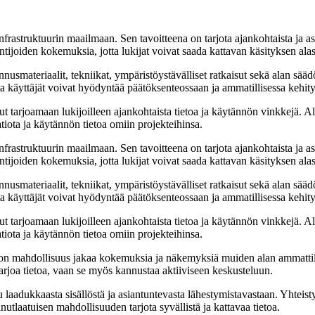
rastruktuurin maailmaan. Sen tavoitteena on tarjota ajankohtaista ja asia
tijoiden kokemuksia, jotta lukijat voivat saada kattavan käsityksen alas
nnusmateriaalit, tekniikat, ympäristöystävälliset ratkaisut sekä alan sää
ta käyttäjät voivat hyödyntää päätöksenteossaan ja ammatillisessa kehit
arjoamaan lukijoilleen ajankohtaista tietoa ja käytännön vinkkejä. Alust
aatiota ja käytännön tietoa omiin projekteihinsa.
rastruktuurin maailmaan. Sen tavoitteena on tarjota ajankohtaista ja asia
tijoiden kokemuksia, jotta lukijat voivat saada kattavan käsityksen alas
nnusmateriaalit, tekniikat, ympäristöystävälliset ratkaisut sekä alan sää
ta käyttäjät voivat hyödyntää päätöksenteossaan ja ammatillisessa kehit
arjoamaan lukijoilleen ajankohtaista tietoa ja käytännön vinkkejä. Alust
aatiota ja käytännön tietoa omiin projekteihinsa.
a on mahdollisuus jakaa kokemuksia ja näkemyksiä muiden alan ammattil
arjoa tietoa, vaan se myös kannustaa aktiiviseen keskusteluun.
aadukkaasta sisällöstä ja asiantuntevasta lähestymistavastaan. Yhteisty
tlaatuisen mahdollisuuden tarjota syvällistä ja kattavaa tietoa.