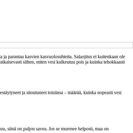
a ja parantaa kasvien kasvuolosuhteita. Salaojitus ei kuitenkaan ole
atkaisevasti siihen, miten vesi kulkeutuu pois ja kuinka tehokkaasti
jestäytyneet ja sitoutuneet toisiinsa – määrää, kuinka nopeasti vesi
ipuu, siinä on paljon savea. Jos se murenee helposti, maa on