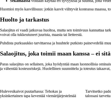
Sekamaassa
voidaan käyttää eri syvyyksiä ja suuntia, jotta veden
Huomioi myös kasvillisuus: jotkin kasvit viihtyvät kosteassa maassa, to
Huolto ja tarkastus
Salaojitus ei vaadi jatkuvaa huoltoa, mutta sen toimivuus kannattaa tarki
voivat olla tukkeutuneet juurista, maasta tai lietteestä.
Puhdista purkuaukko tarvittaessa ja huuhtele putkisto painevedellä mu
Salaojitus, joka toimii maan kanssa – ei sit
Paras salaojitus on sellainen, joka hyödyntää maan luonnollisia ominai
ja vähentää kosteusriskejä. Huolellinen suunnittelu ja toteutus takaavat
Hulevesikaivot puutarhassa: Tehokas ja
Tarvitsetko pado
yksinkertainen tapa keventää viemärijärjestelmää
talossasi tarvetta 