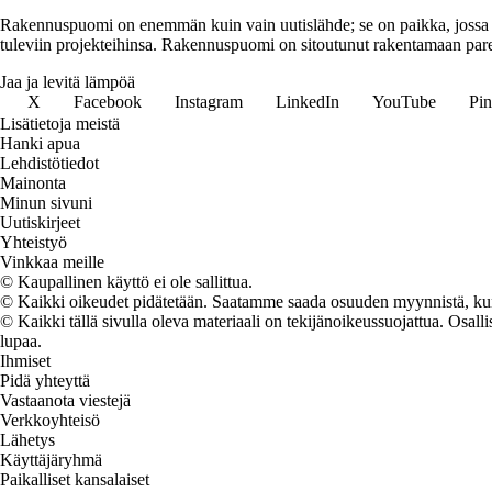
Rakennuspuomi on enemmän kuin vain uutislähde; se on paikka, jossa rak
tuleviin projekteihinsa. Rakennuspuomi on sitoutunut rakentamaan pare
Jaa ja levitä lämpöä
X
Facebook
Instagram
LinkedIn
YouTube
Pin
Lisätietoja meistä
Hanki apua
Lehdistötiedot
Mainonta
Minun sivuni
Uutiskirjeet
Yhteistyö
Vinkkaa meille
© Kaupallinen käyttö ei ole sallittua.
© Kaikki oikeudet pidätetään. Saatamme saada osuuden myynnistä, kun t
© Kaikki tällä sivulla oleva materiaali on tekijänoikeussuojattua. Osall
lupaa.
Ihmiset
Pidä yhteyttä
Vastaanota viestejä
Verkkoyhteisö
Lähetys
Käyttäjäryhmä
Paikalliset kansalaiset