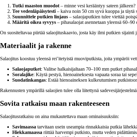
Tutki maaston muodot
– minne vesi kerääntyy sateen jälkeen? P
Tee vedenläpäisytesti
– kaiva noin 50 cm syvä kuoppa ja täytä se
Suunnittele putkien linjaus
– salaojaputkien tulee viettää pois
Määritä oikea syvyys
– pihasalaojat asennetaan yleensä 60–90 c
On suositeltavaa piirtää salaojituskaavio, josta käy ilmi putkien sijain
Materiaalit ja rakenne
Salaojitus koostuu yleensä rei’itetyistä muoviputkista, joita ympäröi vet
Salaojaputket
: Valitse halkaisijaltaan 70–100 mm putket pihasal
Soralajike
: Käytä pestyä, hienoaineksesta vapaata soraa tai sepel
Suodatinkangas
: Estää hienoaineksen kulkeutumisen putkistoon 
Rakennusten ympärillä salaojien tulee olla liitettynä sadevesijärjestelmä
Sovita ratkaisu maan rakenteeseen
Salaojitusratkaisu on aina mukautettava maan ominaisuuksiin:
Savimaassa
tarvitaan usein useampia rinnakkaisia putkia lähekkäi
Hiekkamaassa
riittää harvempi putkisto, mutta veden pidättämisek