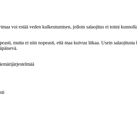
avimaa voi estää veden kulkeutumisen, jolloin salaojitus ei toimi kunnolla
peasti, mutta ei niin nopeasti, että maa kuivuu liikaa. Usein salaojitus
läpäisevä.
iemärijärjestelmää
sti