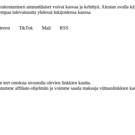
entamisen ammattilaiset voivat kasvaa ja kehittyä. Alustan avulla käyt
mpaa tulevaisuutta yhdessä lukijoidensa kanssa.
terest
TikTok
Mail
RSS
eet ostoksia sivustolla olevien linkkien kautta.
istumme affiliate-ohjelmiin ja voimme saada maksuja viittauslinkkien kaut