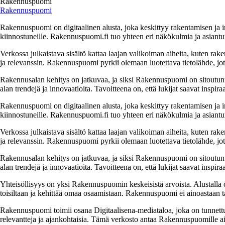
Rakennuspuomi
Rakennuspuomi
Rakennuspuomi on digitaalinen alusta, joka keskittyy rakentamisen ja inf
kiinnostuneille. Rakennuspuomi.fi tuo yhteen eri näkökulmia ja asiantun
Verkossa julkaistava sisältö kattaa laajan valikoiman aiheita, kuten rake
ja relevanssin. Rakennuspuomi pyrkii olemaan luotettava tietolähde, jo
Rakennusalan kehitys on jatkuvaa, ja siksi Rakennuspuomi on sitoutunut t
alan trendejä ja innovaatioita. Tavoitteena on, että lukijat saavat inspir
Rakennuspuomi on digitaalinen alusta, joka keskittyy rakentamisen ja inf
kiinnostuneille. Rakennuspuomi.fi tuo yhteen eri näkökulmia ja asiantun
Verkossa julkaistava sisältö kattaa laajan valikoiman aiheita, kuten rake
ja relevanssin. Rakennuspuomi pyrkii olemaan luotettava tietolähde, jo
Rakennusalan kehitys on jatkuvaa, ja siksi Rakennuspuomi on sitoutunut t
alan trendejä ja innovaatioita. Tavoitteena on, että lukijat saavat inspir
Yhteisöllisyys on yksi Rakennuspuomin keskeisistä arvoista. Alustall
toisiltaan ja kehittää omaa osaamistaan. Rakennuspuomi ei ainoastaan t
Rakennuspuomi toimii osana Digitaalisena-mediataloa, joka on tunnettu l
relevantteja ja ajankohtaisia. Tämä verkosto antaa Rakennuspuomille ainu