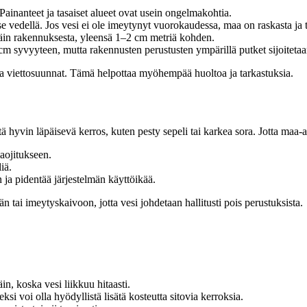
ainanteet ja tasaiset alueet ovat usein ongelmakohtia.
 vedellä. Jos vesi ei ole imeytynyt vuorokaudessa, maa on raskasta ja t
päin rakennuksesta, yleensä 1–2 cm metriä kohden.
m syvyyteen, mutta rakennusten perustusten ympärillä putket sijoitetaa
ti ja viettosuunnat. Tämä helpottaa myöhempää huoltoa ja tarkastuksia.
tä hyvin läpäisevä kerros, kuten pesty sepeli tai karkea sora. Jotta maa-
aojitukseen.
iä.
ja pidentää järjestelmän käyttöikää.
än tai imeytyskaivoon, jotta vesi johdetaan hallitusti pois perustuksista.
n, koska vesi liikkuu hitaasti.
si voi olla hyödyllistä lisätä kosteutta sitovia kerroksia.