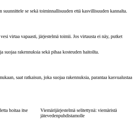
 suunnittele se sekä toiminnallisuuden että kasvillisuuden kannalta.
si virtaa vapaasti, järjestelmä toimii. Jos virtausta ei näy, putket
a suojaa rakennuksia sekä pihaa kosteuden haitoilta.
mukaan, saat ratkaisun, joka suojaa rakennuksia, parantaa kasvualustaa
etta hoitaa itse
Viemärijärjestelmä selitettynä: viemäristä
jätevedenpuhdistamolle