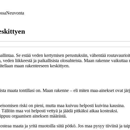
ssa
Neuvonta
eskittyen
llintaa. Se estää veden kertymisen perustuksiin, vähentää routavaurioit
veden liikkeestä ja paikallisista olosuhteista. Maan rakenne vaikuttaa r
nitellaan maan rakenteeseen keskittyen.
aista maata tontillasi on. Maan rakenne – eli miten maa-ainekset ovat jär
seisomisen riski on pieni, mutta maa kuivuu helposti kuivina kausina.
i. Tällöin maa voi helposti vettyä ja jäädä pitkäksi aikaa kosteaksi.
iippuu orgaanisen aineksen määrästä.
steaa maata ja yritä muotoilla siitä pötkö. Jos maa pysyy tiiviinä ja ta