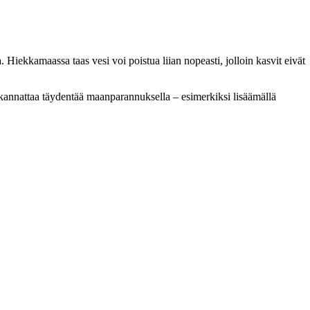
. Hiekkamaassa taas vesi voi poistua liian nopeasti, jolloin kasvit eivät
ta kannattaa täydentää maanparannuksella – esimerkiksi lisäämällä