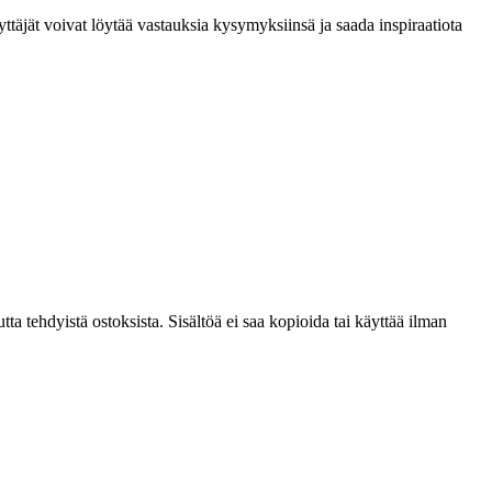
täjät voivat löytää vastauksia kysymyksiinsä ja saada inspiraatiota
ta tehdyistä ostoksista. Sisältöä ei saa kopioida tai käyttää ilman