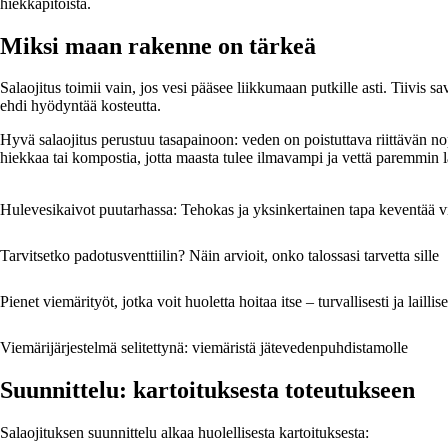
hiekkapitoista.
Miksi maan rakenne on tärkeä
Salaojitus toimii vain, jos vesi pääsee liikkumaan putkille asti. Tiivis s
ehdi hyödyntää kosteutta.
Hyvä salaojitus perustuu tasapainoon: veden on poistuttava riittävän no
hiekkaa tai kompostia, jotta maasta tulee ilmavampi ja vettä paremmin 
Hulevesikaivot puutarhassa: Tehokas ja yksinkertainen tapa keventää v
Tarvitsetko padotusventtiilin? Näin arvioit, onko talossasi tarvetta sille
Pienet viemärityöt, jotka voit huoletta hoitaa itse – turvallisesti ja laillise
Viemärijärjestelmä selitettynä: viemäristä jätevedenpuhdistamolle
Suunnittelu: kartoituksesta toteutukseen
Salaojituksen suunnittelu alkaa huolellisesta kartoituksesta: