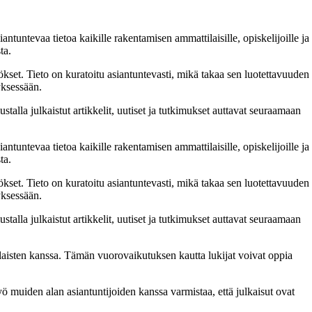
ntuntevaa tietoa kaikille rakentamisen ammattilaisille, opiskelijoille ja
ta.
dökset. Tieto on kuratoitu asiantuntevasti, mikä takaa sen luotettavuuden
yksessään.
alla julkaistut artikkelit, uutiset ja tutkimukset auttavat seuraamaan
ntuntevaa tietoa kaikille rakentamisen ammattilaisille, opiskelijoille ja
ta.
dökset. Tieto on kuratoitu asiantuntevasti, mikä takaa sen luotettavuuden
yksessään.
alla julkaistut artikkelit, uutiset ja tutkimukset auttavat seuraamaan
aisten kanssa. Tämän vuorovaikutuksen kautta lukijat voivat oppia
ö muiden alan asiantuntijoiden kanssa varmistaa, että julkaisut ovat