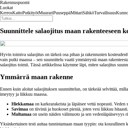
Rakennuspuomi
Luokat
Kerros
Katto
Putkityöt
Muurari
Puuseppä
Mittari
Sähkö
Turvallisuus
Kunno
Suunnittele salaojitus maan rakenteeseen k
Hyvin toimiva salaojitus on tärkeä osa pihan ja rakennusten kosteudenha
vain putki maassa – sen suunnittelu vaatii ymmärrystä maan rakenteesta, 
salaojitus toimii. Tässä artikkelissa käymme läpi, miten salaojitus suun
Ymmärrä maan rakenne
Ennen kuin aloitat salaojituksen suunnittelun, on tärkeää selvittää, mill
imeytyy ja liikkuu maassa.
Hiekkamaa
on karkearakeista ja läpäisee vettä nopeasti. Veden 
Savimaa
on tiivistä ja huokoset pieniä, joten vesi liikkuu hitaast
Multamaa
on usein näiden välimuoto ja sen vedenläpäisevyys r
Yksinkertainen testi auttaa tunnistamaan maan tyypin: ota kourallinen ko