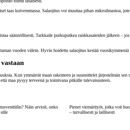
poisto toimii tasaisesti.
iset taas kuivemmassa. Salaojitus voi muuttaa pihan mikroilmastoa, joten
staa säännöllisesti. Tarkkaile purkuputkea rankkasateiden jälkeen – jos ve
utaman vuoden välein. Hyvin hoidettu salaojitus kestää vuosikymmeniä j
ä vastaan
suuksia. Kun ymmärrät maan rakenteen ja suunnittelet järjestelmän sen 
, että maa pysyy terveenä ja toimivana pitkälle tulevaisuuteen.
tusventtiilin? Näin arvioit, onko
Pienet viemärityöt, jotka voit huol
sille
– turvallisesti ja laillisesti