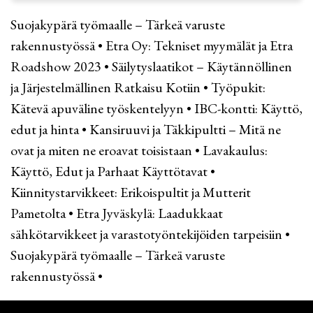
Suojakypärä työmaalle – Tärkeä varuste
rakennustyössä
•
Etra Oy: Tekniset myymälät ja Etra
Roadshow 2023
•
Säilytyslaatikot – Käytännöllinen
ja Järjestelmällinen Ratkaisu Kotiin
•
Työpukit:
Kätevä apuväline työskentelyyn
•
IBC-kontti: Käyttö,
edut ja hinta
•
Kansiruuvi ja Täkkipultti – Mitä ne
ovat ja miten ne eroavat toisistaan
•
Lavakaulus:
Käyttö, Edut ja Parhaat Käyttötavat
•
Kiinnitystarvikkeet: Erikoispultit ja Mutterit
Pametolta
•
Etra Jyväskylä: Laadukkaat
sähkötarvikkeet ja varastotyöntekijöiden tarpeisiin
•
Suojakypärä työmaalle – Tärkeä varuste
rakennustyössä
•