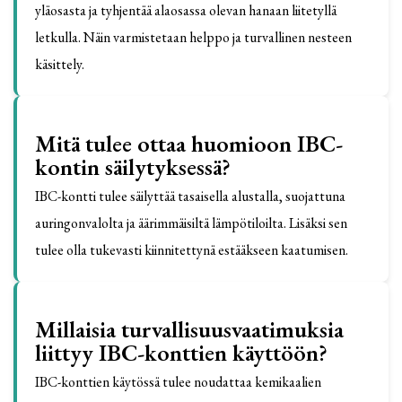
yläosasta ja tyhjentää alaosassa olevan hanaan liitetyllä
letkulla. Näin varmistetaan helppo ja turvallinen nesteen
käsittely.
Mitä tulee ottaa huomioon IBC-
kontin säilytyksessä?
IBC-kontti tulee säilyttää tasaisella alustalla, suojattuna
auringonvalolta ja äärimmäisiltä lämpötiloilta. Lisäksi sen
tulee olla tukevasti kiinnitettynä estääkseen kaatumisen.
Millaisia turvallisuusvaatimuksia
liittyy IBC-konttien käyttöön?
IBC-konttien käytössä tulee noudattaa kemikaalien