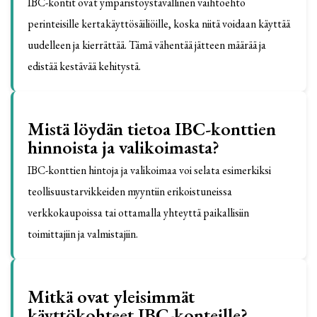
IBC-kontit ovat ympäristöystävällinen vaihtoehto
perinteisille kertakäyttösäiliöille, koska niitä voidaan käyttää
uudelleen ja kierrättää. Tämä vähentää jätteen määrää ja
edistää kestävää kehitystä.
Mistä löydän tietoa IBC-konttien
hinnoista ja valikoimasta?
IBC-konttien hintoja ja valikoimaa voi selata esimerkiksi
teollisuustarvikkeiden myyntiin erikoistuneissa
verkkokaupoissa tai ottamalla yhteyttä paikallisiin
toimittajiin ja valmistajiin.
Mitkä ovat yleisimmät
käyttökohteet IBC-konteille?